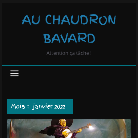
Passer
AU CHAUDRON
au
contenu
BAVARD
Attention ça tâche !
Mois :
janvier 2022